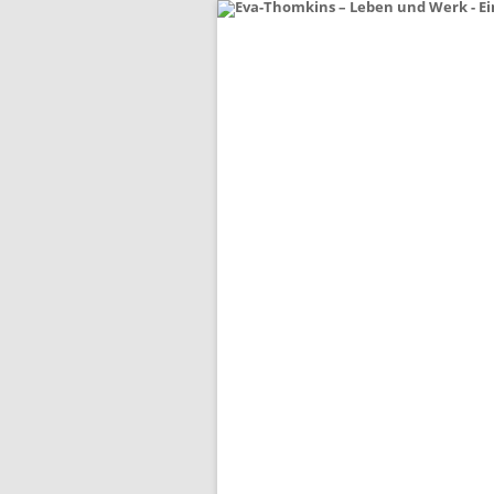
Home
Bildergalerie
Die Malerin
Die Gestalterin
Die Kunstpädagogin
Die Muse
Briefwechsel André und Eva
Biographie
Ausstellungen/
Veröffentlichungen
Eva-Thomkins-Stipendium
Presse
Gästebuch
Kontakt / Impressum