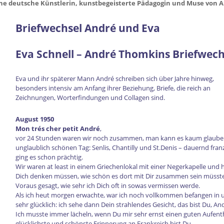
Briefwechsel André und Eva
Eva Schnell – André Thomkins Briefwech
Eva und ihr späterer Mann André schreiben sich über Jahre hinweg,
besonders intensiv am Anfang ihrer Beziehung, Briefe, die reich an
Zeichnungen, Worterfindungen und Collagen sind.
August 1950
Mon trés cher petit André
,
vor 24 Stunden waren wir noch zusammen, man kann es kaum glauben
unglaublich schönen Tag: Senlis, Chantilly und St.Denis – dauernd fr
ging es schon prächtig.
Wir waren at least in einem Griechenlokal mit einer Negerkapelle und 
Dich denken müssen, wie schön es dort mit Dir zusammen sein müsste.
Voraus gesagt, wie sehr ich Dich oft in sowas vermissen werde.
Als ich heut morgen erwachte, war ich noch vollkommen befangen in 
sehr glücklich: ich sehe dann Dein strahlendes Gesicht, das bist Du, And
Ich musste immer lächeln, wenn Du mir sehr ernst einen guten Aufenth
glücklichste und schönste Erinnerung an Frankreich bist Du.