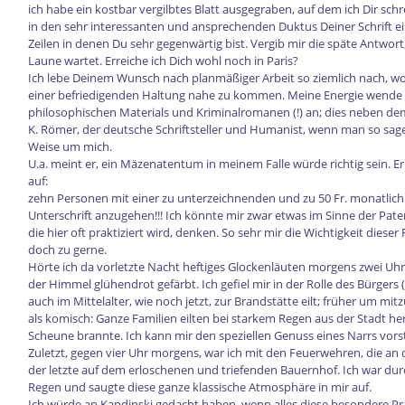
ich habe ein kostbar vergilbtes Blatt ausgegraben, auf dem ich Dir sch
in den sehr interessanten und ansprechenden Duktus Deiner Schrift ei
Zeilen in denen Du sehr gegenwärtig bist. Vergib mir die späte Antwort
Laune wartet. Erreiche ich Dich wohl noch in Paris?
Ich lebe Deinem Wunsch nach planmäßiger Arbeit so ziemlich nach, wobe
einer befriedigenden Haltung nahe zu kommen. Meine Energie wende 
philosophischen Materials und Kriminalromanen (!) an; dies neben d
K. Römer, der deutsche Schriftsteller und Humanist, wenn man so sag
Weise um mich.
U.a. meint er, ein Mäzenatentum in meinem Falle würde richtig sein. Er 
auf:
zehn Personen mit einer zu unterzeichnenden und zu 50 Fr. monatlich
Unterschrift anzugehen!!! Ich könnte mir zwar etwas im Sinne der Pate
die hier oft praktiziert wird, denken. So sehr mir die Wichtigkeit diese
doch zu gerne.
Hörte ich da vorletzte Nacht heftiges Glockenläuten morgens zwei U
der Himmel glühendrot gefärbt. Ich gefiel mir in der Rolle des Bürgers 
auch im Mittelalter, wie noch jetzt, zur Brandstätte eilt; früher um mi
als komisch: Ganze Familien eilten bei starkem Regen aus der Stadt he
Scheune brannte. Ich kann mir den speziellen Genuss eines Narrs vors
Zuletzt, gegen vier Uhr morgens, war ich mit den Feuerwehren, die 
der letzte auf dem erloschenen und triefenden Bauernhof. Ich war d
Regen und saugte diese ganze klassische Atmosphäre in mir auf.
Ich würde an Kandinski gedacht haben, wenn alles diese besondere Prä