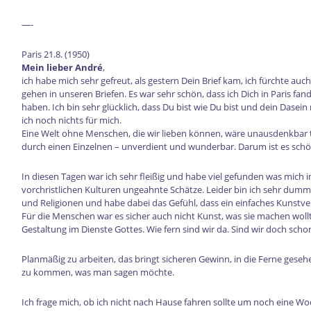
—-
Paris 21.8. (1950)
Mein lieber André
,
ich habe mich sehr gefreut, als gestern Dein Brief kam, ich fürchte auc
gehen in unseren Briefen. Es war sehr schön, dass ich Dich in Paris fa
haben. Ich bin sehr glücklich, dass Du bist wie Du bist und dein Dase
ich noch nichts für mich.
Eine Welt ohne Menschen, die wir lieben können, wäre unausdenkbar tr
durch einen Einzelnen – unverdient und wunderbar. Darum ist es schön
In diesen Tagen war ich sehr fleißig und habe viel gefunden was mich i
vorchristlichen Kulturen ungeahnte Schätze. Leider bin ich sehr dum
und Religionen und habe dabei das Gefühl, dass ein einfaches Kunstve
Für die Menschen war es sicher auch nicht Kunst, was sie machen wol
Gestaltung im Dienste Gottes. Wie fern sind wir da. Sind wir doch sch
Planmäßig zu arbeiten, das bringt sicheren Gewinn, in die Ferne geseh
zu kommen, was man sagen möchte.
Ich frage mich, ob ich nicht nach Hause fahren sollte um noch eine Wo