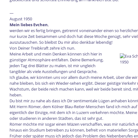
—
August 1950
Mein liebes Evchen
,
werden wir es fertig bringen, getrennt voneinander einen so herzliche
nur kurze Zeit beisammen und doch hat diese Woche genügt, sehr vi
auszutauschen. So bleibst Du mir also denkbar lebendig!
Von Deiner Treibkraft zehre ich nun.
Meine Arbeit und mein Denken können sich hier in
günstiger Atmosphäre entfalten. Deine Bemerkung,
jeden Tag drei Blätter zu malen, ist mir ungleich
tangibler als viele Ausstellungen und Gespräche.
Ich glaube, wir könnten uns vor allem durch meine Arbeit, über die wi
nahe bleiben, bis sich ein Wieder-sehen ergibt. Dieser geistige Verkehr
Wachstum, der beide reich machen kann, weil wir beide bereit sind, mi
heben.
Du bist mir zu nahe als dass ich Dir sentimentale Lügen anhaben könnte
Mit Herrn Römer, dem Kölner Blau-Reiter-Menschen fand ich mich auf e
eigentlich der Einzige, mit dem ich in Luzern verkehren möchte. Mein
oder studieren in anderen Städten, das ist sehr gut.
Römer möchte mir sogar einen Mäzen verschaffen, was mir natürlich e
hinaus ein Studium betreiben zu können, befreit von materiellen Sorg
Früher oder später muss ich jedoch das Problem des Nebenberufes ent