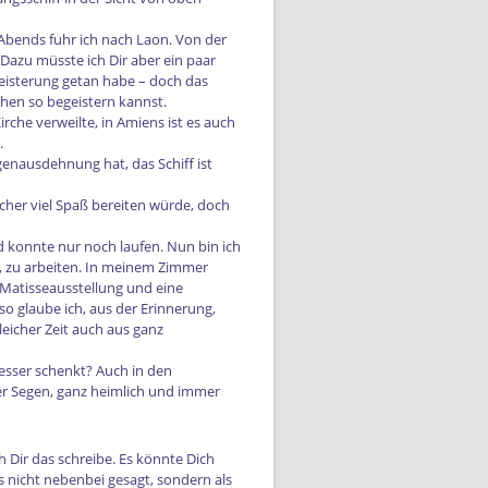
Abends fuhr ich nach Laon. Von der
 Dazu müsste ich Dir aber ein paar
geisterung getan habe – doch das
rchen so begeistern kannst.
rche verweilte, in Amiens ist es auch
.
genausdehnung hat, das Schiff ist
icher viel Spaß bereiten würde, doch
 konnte nur noch laufen. Nun bin ich
t, zu arbeiten. In meinem Zimmer
 Matisseausstellung und eine
so glaube ich, aus der Erinnerung,
leicher Zeit auch aus ganz
esser schenkt? Auch in den
cher Segen, ganz heimlich und immer
h Dir das schreibe. Es könnte Dich
s nicht nebenbei gesagt, sondern als