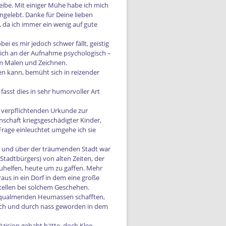
reibe. Mit einiger Mühe habe ich mich
ngelebt. Danke für Deine lieben
, da ich immer ein wenig auf gute
i es mir jedoch schwer fällt, geistig
ich an der Aufnahme psychologisch –
em Malen und Zeichnen.
en kann, bemüht sich in reizender
fasst dies in sehr humorvoller Art
 verpflichtenden Urkunde zur
nschaft kriegsgeschädigter Kinder,
r Frage einleuchtet umgehe ich sie
hr und über der träumenden Stadt war
(Stadtbürgers) von alten Zeiten, der
tzuhelfen, heute um zu gaffen. Mehr
raus in ein Dorf in dem eine große
tellen bei solchem Geschehen.
an qualmenden Heumassen schafften,
urch und durch nass geworden in dem
zision gehabt hätte, doch Klee