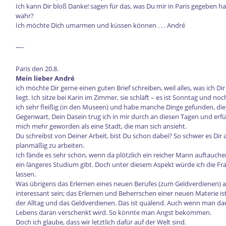
Ich kann Dir bloß Danke! sagen für das, was Du mir in Paris gegeben ha
wahr?
Ich möchte Dich umarmen und küssen können . . . André
—-
Paris den 20.8.
Mein lieber André
ich möchte Dir gerne einen guten Brief schreiben, weil alles, was ich Di
liegt. Ich sitze bei Karin im Zimmer, sie schläft – es ist Sonntag und n
ich sehr fleißig (in den Museen) und habe manche Dinge gefunden, die 
Gegenwart, Dein Dasein trug ich in mir durch an diesen Tagen und erfüll
mich mehr geworden als eine Stadt, die man sich ansieht.
Du schreibst von Deiner Arbeit, bist Du schon dabei? So schwer es Dir a
planmäßig zu arbeiten.
Ich fände es sehr schön, wenn da plötzlich ein reicher Mann auftauchen
ein längeres Studium gibt. Doch unter diesem Aspekt würde ich die Fr
lassen.
Was übrigens das Erlernen eines neuen Berufes (zum Geldverdienen) 
interessant sein; das Erlernen und Beherrschen einer neuen Materie ist
der Alltag und das Geldverdienen. Das ist quälend. Auch wenn man dara
Lebens daran verschenkt wird. So könnte man Angst bekommen.
Doch ich glaube, dass wir letztlich dafür auf der Welt sind.