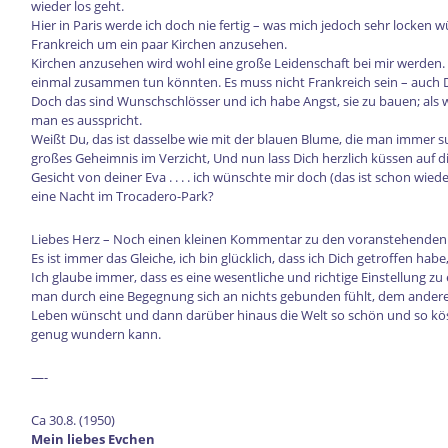
wieder los geht.
Hier in Paris werde ich doch nie fertig – was mich jedoch sehr locken
Frankreich um ein paar Kirchen anzusehen.
Kirchen anzusehen wird wohl eine große Leidenschaft bei mir werden.
einmal zusammen tun könnten. Es muss nicht Frankreich sein – auch De
Doch das sind Wunschschlösser und ich habe Angst, sie zu bauen; a
man es ausspricht.
Weißt Du, das ist dasselbe wie mit der blauen Blume, die man immer such
großes Geheimnis im Verzicht, Und nun lass Dich herzlich küssen auf 
Gesicht von deiner Eva . . . . ich wünschte mir doch (das ist schon wied
eine Nacht im Trocadero-Park?
Liebes Herz – Noch einen kleinen Kommentar zu den voranstehenden Ze
Es ist immer das Gleiche, ich bin glücklich, dass ich Dich getroffen habe
Ich glaube immer, dass es eine wesentliche und richtige Einstellung 
man durch eine Begegnung sich an nichts gebunden fühlt, dem andere
Leben wünscht und dann darüber hinaus die Welt so schön und so köstl
genug wundern kann.
—-
Ca 30.8. (1950)
Mein liebes Evchen