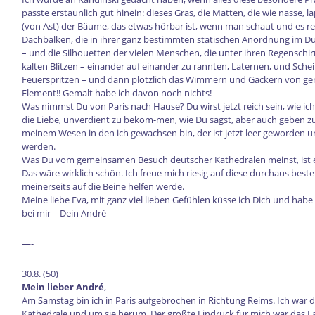
passte erstaunlich gut hinein: dieses Gras, die Matten, die wie nasse, la
(von Ast) der Bäume, das etwas hörbar ist, wenn man schaut und es reg
Dachbalken, die in ihrer ganz bestimmten statischen Anordnung im Du
– und die Silhouetten der vielen Menschen, die unter ihren Regensch
kalten Blitzen – einander auf einander zu rannten, Laternen, und Sche
Feuerspritzen – und dann plötzlich das Wimmern und Gackern von ge
Element!! Gemalt habe ich davon noch nichts!
Was nimmst Du von Paris nach Hause? Du wirst jetzt reich sein, wie ich 
die Liebe, unverdient zu bekom-men, wie Du sagst, aber auch geben zu
meinem Wesen in den ich gewachsen bin, der ist jetzt leer geworden un
werden.
Was Du vom gemeinsamen Besuch deutscher Kathedralen meinst, ist ein
Das wäre wirklich schön. Ich freue mich riesig auf diese durchaus best
meinerseits auf die Beine helfen werde.
Meine liebe Eva, mit ganz viel lieben Gefühlen küsse ich Dich und hab
bei mir – Dein André
—-
30.8. (50)
Mein lieber André
,
Am Samstag bin ich in Paris aufgebrochen in Richtung Reims. Ich war d
Kathedrale und um sie herum. Der größte Eindruck für mich war das Lä