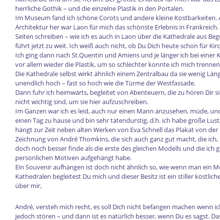
herrliche Gothik – und die einzelne Plastik in den Portalen.
Im Museum fand ich schöne Corots und andere kleine Kostbarkeiten. 
Architektur her war Laon für mich das schönste Erlebnis in Frankreich.
Seiten schreiben – wie ich es auch in Laon über die Kathedrale aus Be
führt jetzt zu weit. Ich weiß auch nicht, ob Du Dich heute schon für Ki
Ich ging dann nach St.Quentin und Amiens und je länger ich bei einer Ki
vor allem wieder die Plastik, um so schlechter konnte ich mich trennen
Die Kathedrale selbst wirkt ähnlich einem Zentralbau da sie wenig Län
unendlich hoch – fast so hoch wie die Türme der Westfassade.
Dann fuhr ich heimwärts, begleitet von Abenteuern, die zu hören Dir s
nicht wichtig sind, um sie hier aufzuschreiben.
Im Ganzen war ich es leid, auch nur einen Mann anzusehen, müde, und
einen Tag zu hause und bin sehr tatendurstig, d.h. ich habe große Lus
hängt zur Zeit neben alten Werken von Eva Schnell das Plakat von der
Zeichnung von André Thomkins, die sich auch ganz gut macht, die ich, 
doch noch besser finde als die erste des gleichen Modells und die ich g
persönlichen Motiven aufgehängt habe.
Ein Souvenir aufhängen ist doch nicht ähnlich so, wie wenn man ein M
Kathedralen begleitest Du mich und dieser Besitz ist ein stiller köstli
über mir,
André, versteh mich recht, es soll Dich nicht befangen machen wenn ic
jedoch stören – und dann ist es natürlich besser, wenn Du es sagst. Da