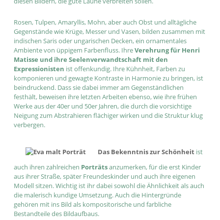
diesen Bildern, die gute Laune verbreiten sollen.
Rosen, Tulpen, Amaryllis, Mohn, aber auch Obst und alltägliche
Gegenstände wie Krüge, Messer und Vasen, bilden zusammen mit
indischen Saris oder ungarischen Decken, ein ornamentales
Ambiente von üppigem Farbenfluss. Ihre
Verehrung für Henri
Matisse und ihre Seelenverwandtschaft mit den
Expressionisten
ist offenkundig. Ihre Kühnheit, Farben zu
komponieren und gewagte Kontraste in Harmonie zu bringen, ist
beindruckend. Dass sie dabei immer am Gegenständlichen
festhält, beweisen ihre letzten Arbeiten ebenso, wie ihre frühen
Werke aus der 40er und 50er Jahren, die durch die vorsichtige
Neigung zum Abstrahieren flächiger wirken und die Struktur klug
verbergen.
Das Bekenntnis zur Schönheit
ist
auch ihren zahlreichen
Porträts
anzumerken, für die erst Kinder
aus ihrer Straße, später Freundeskinder und auch ihre eigenen
Modell sitzen. Wichtig ist ihr dabei sowohl die Ähnlichkeit als auch
die malerisch kundige Umsetzung. Auch die Hintergründe
gehören mit ins Bild als kompositorische und farbliche
Bestandteile des Bildaufbaus.