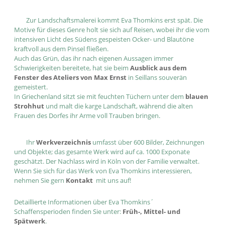
Zur Landschaftsmalerei kommt Eva Thomkins erst spät. Die
Motive für dieses Genre holt sie sich auf Reisen, wobei ihr die vom
intensiven Licht des Südens gespeisten Ocker- und Blautöne
kraftvoll aus dem Pinsel fließen.
Auch das Grün, das ihr nach eigenen Aussagen immer
Schwierigkeiten bereitete, hat sie beim
Ausblick aus dem
Fenster des Ateliers von Max Ernst
in Seillans souverän
gemeistert.
In Griechenland sitzt sie mit feuchten Tüchern unter dem
blauen
Strohhut
und malt die karge Landschaft, während die alten
Frauen des Dorfes ihr Arme voll Trauben bringen.
Ihr
Werkverzeichnis
umfasst über 600 Bilder, Zeichnungen
und Objekte; das gesamte Werk wird auf ca. 1000 Exponate
geschätzt. Der Nachlass wird in Köln von der Familie verwaltet.
Wenn Sie sich für das Werk von Eva Thomkins interessieren,
nehmen Sie gern
Kontakt
mit uns auf!
Detaillierte Informationen über Eva Thomkins´
Schaffensperioden finden Sie unter:
Früh-, Mittel- und
Spätwerk
.