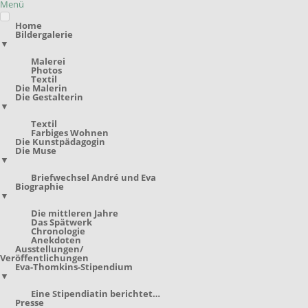
Menü
Home
Bildergalerie
▼
Malerei
Photos
Textil
Die Malerin
Die Gestalterin
▼
Textil
Farbiges Wohnen
Die Kunstpädagogin
Die Muse
▼
Briefwechsel André und Eva
Biographie
▼
Die mittleren Jahre
Das Spätwerk
Chronologie
Anekdoten
Ausstellungen/
Veröffentlichungen
Eva-Thomkins-Stipendium
▼
Eine Stipendiatin berichtet…
Presse